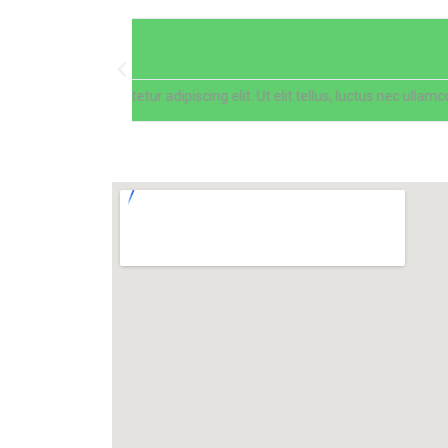
John Doe
@username
Lorem ipsum dolor sit amet, consectetur adipiscing