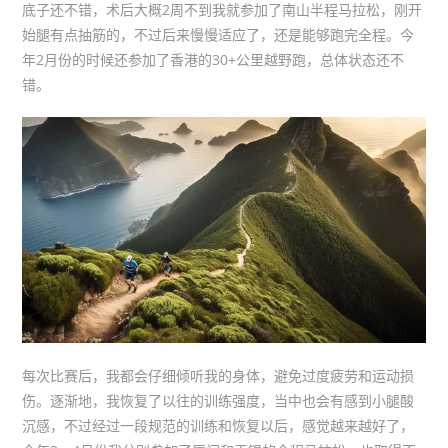
底子还不错，术后大概2周不到我就参加了南山半程马拉松，刚开
始腿有点抽筋的，不过后来慢慢适应了，还是能够跑完全程。今
年2月份的时候还参加了香港的30+公里越野跑，总体状态还不
错。
每次比赛后，我都会仔细倾听我的身体，避免过度疲劳和运动损
伤。逐渐地，我恢复了以往的训练强度，当中也会有感到小腿酸
沉感，不过经过一段规范的训练和恢复以后，感觉越来越好了，