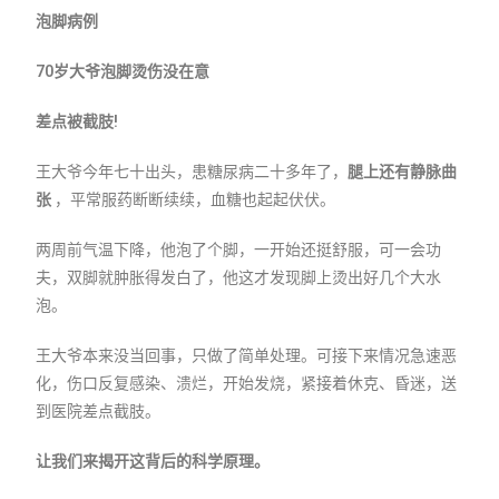
泡脚病例
70岁大爷泡脚烫伤没在意
差点被截肢!
王大爷今年七十出头，患糖尿病二十多年了，
腿上还有静脉曲
张
，平常服药断断续续，血糖也起起伏伏。
两周前气温下降，他泡了个脚，一开始还挺舒服，可一会功
夫，双脚就肿胀得发白了，他这才发现脚上烫出好几个大水
泡。
王大爷本来没当回事，只做了简单处理。可接下来情况急速恶
化，伤口反复感染、溃烂，开始发烧，紧接着休克、昏迷，送
到医院差点截肢。
让我们来揭开这背后的科学原理。