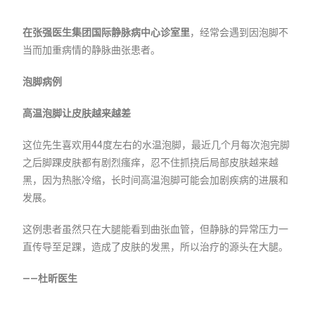
在张强医生集团国际静脉病中心诊室里
，经常会遇到因泡脚不
当而加重病情的静脉曲张患者。
泡脚病例
高温泡脚让皮肤越来越差
这位先生喜欢用44度左右的水温泡脚，最近几个月每次泡完脚
之后脚踝皮肤都有剧烈瘙痒，忍不住抓挠后局部皮肤越来越
黑，因为热胀冷缩，长时间高温泡脚可能会加剧疾病的进展和
发展。
这例患者虽然只在大腿能看到曲张血管，但静脉的异常压力一
直传导至足踝，造成了皮肤的发黑，所以治疗的源头在大腿。
——杜昕医生