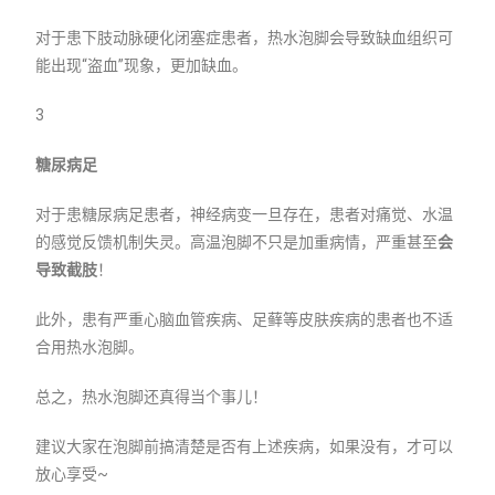
对于患下肢动脉硬化闭塞症患者，热水泡脚会导致缺血组织可
能出现“盗血”现象，更加缺血。
3
糖尿病足
对于患糖尿病足患者，神经病变一旦存在，患者对痛觉、水温
的感觉反馈机制失灵。高温泡脚不只是加重病情，严重甚至
会
导致截肢
！
此外，患有严重心脑血管疾病、足藓等皮肤疾病的患者也不适
合用热水泡脚。
总之，热水泡脚还真得当个事儿！
建议大家在泡脚前搞清楚是否有上述疾病，如果没有，才可以
放心享受~