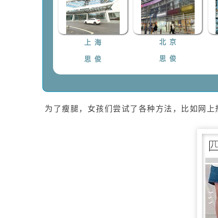
上 海
北 京
思 俊
思 俊
为了瘦腿，女孩们尝试了各种方法，比如网上热