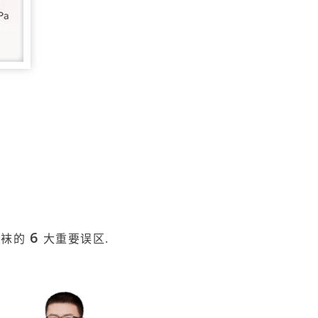
6
力袜的
大重要误区.