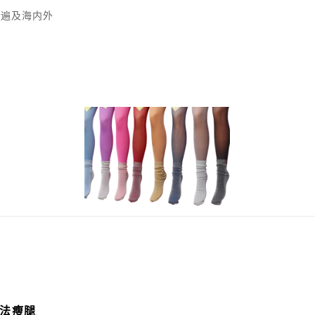
者遍及海内外
无法瘦腿