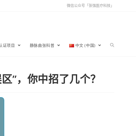
微信公众号「张强医疗科技」
育认证项目
静脉曲张科普
中文 (中国)
误区”，你中招了几个？