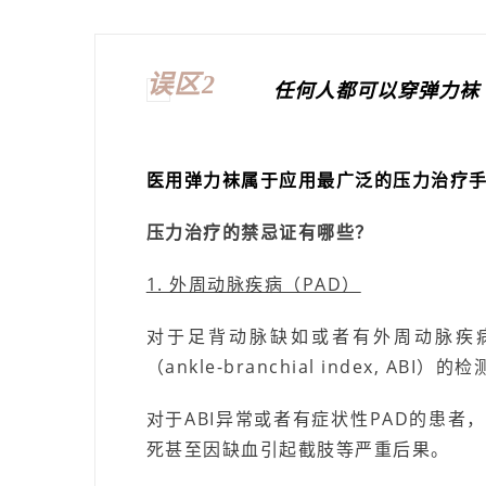
误区2
任何人都可以穿弹力袜
医用弹力袜属于应用最广泛的压力治疗
压力治疗的禁忌证有哪些？
1. 外周动脉疾病（PAD）
对于足背动脉缺如或者有外周动脉疾病（Pe
（ankle-branchial index, ABI）的
对于ABI异常或者有症状性PAD的患
死甚至因缺血引起截肢等严重后果。