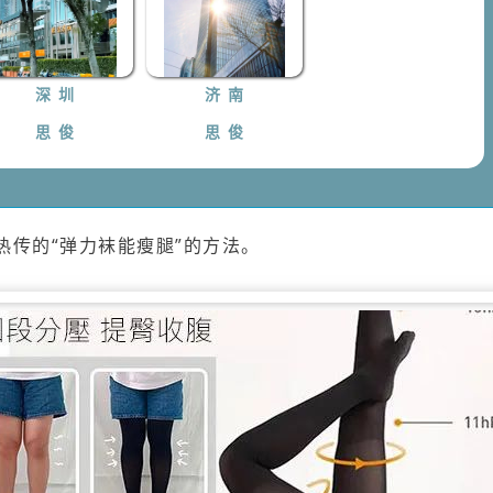
深 圳
济 南
思 俊
思 俊
传的“弹力袜能瘦腿”的方法。