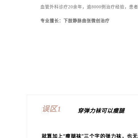
血管外科诊疗20余年，逾8000例治疗经验，患
专业擅长：下肢静脉曲张微创治疗
误区1
穿弹力袜可以瘦腿
就算加上“瘦腿袜”三个字的弹力袜，也