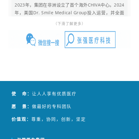
2023年，集团在非洲设立了首个海外CHIVA中心。2024
年，美国Dr. Smile Medical Group投入运营，并全面
启动国际化进程。
（下滑了解更多）
张强医生集团是发起和参与负责全球专项临床技术—
CHIVA国际认证的中国医生团队，同时属于国家级静脉
病专业委员会的主委单位，并负责主办静脉病国家级医
学继续教育项目。作为国际静脉病论坛（GVF）、思俊
国际静脉病学院线上教育主办方，张强医生团队在国内
引入和应用多项静脉曲张治疗技术，包括内镜
（SEPS）、静脉腔内射频消融、CHIVA等。
张强医生集团成功将传统下肢静脉曲张可能长达数天的
住院治疗，缩短成为一小时左右的CHIVA门诊治疗，患
使 命：
让人人享有优质医疗
者术后无需再穿弹力袜，目前下肢静脉曲张微创治疗已
服务两万余例。
愿 景：
做最好的专科团队
价值观：
尊重，协同，创新，坚定