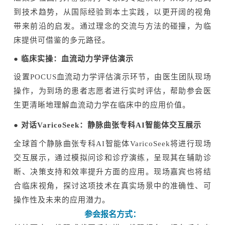
到技术趋势，从国际经验到本土实践，以更开阔的视角
带来
前沿的
启发。通过理念的交流与方法的碰撞，为临
床提供可借鉴的多元路径。
●
临床
实操：血流动力学评估演示
设置
POCUS血流动力学评估演示环节，由医生团队现场
操作，为到场的患者志愿者进行实时评估，帮助参会医
生更清晰
地
理解血流动力学在临床中的应用价值。
●
对话
VaricoSeek
：
静脉曲张专科
AI智能体
交互
展示
全球首个静脉曲张专科
AI智能体VaricoSeek将进行现场
交互展示，通过模拟问诊和诊疗演练，呈现其在辅助诊
断
、
决策支持
和效率提升方面的应用。现场嘉宾也将结
合临床视角，探讨这项技术在真实场景中的准确性、可
操作性及未来
的
应用潜力。
参会报名方式：