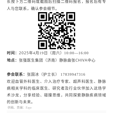
长按
下方
二维码
或截图后扫描二维码
报名
，
报名后有专
人与您联系，确认参会细节。
时间：
2025年
4
月
19
日（周六）
10:00
—
1
6
:00
地点：
张强医生集团（济南）静脉曲张CHIVA中心
参会联系：
张国冰（护士长）
17839947316
欢迎血管外科医生、介入治疗专家、超声科医生、静脉
病相关学科的临床医生、研究者及行业伙伴加入这场学
术沙龙，分享经验、碰撞思维，共同探索静脉疾病领域
的创新与未来。
供稿、
责编：Faye