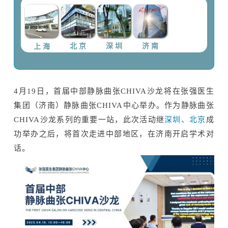
上 海
北 京
深 圳
济 南
4
月
19
日，
首届
中部静脉曲张
CHIVA沙龙将在张强医生
集团（济南）
静脉曲张
CHIVA中心
举办。作为静脉曲张
CHIVA沙龙系列的重要一站，此次活动继
深圳
、
北京
成
功举办
之后，将首次走进中部地区，在济南开启学术对
话。