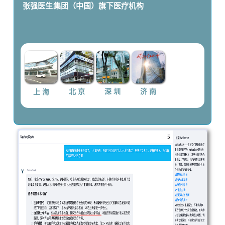
张强医生集团（中国）
旗下医疗机构
上 海
北 京
深 圳
济 南