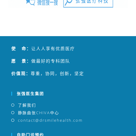
地奠定基础，标志着CHIVA理念迈入美国医疗体系。
张强医生集团是发起和参与负责全球专项临床技术—
CHIVA国际认证的中国医生团队，同时属于国家级静脉
病专业委员会的主委单位，并负责主办静脉病国家级医
学继续教育项目。作为国际静脉病论坛（GVF）、思俊
国际静脉病学院线上教育主办方，张强医生团队在国内
使 命：
让人人享有优质医疗
引入和应用多项静脉曲张治疗技术，包括内镜
（SEPS）、静脉腔内射频消融、CHIVA等。
愿 景：
做最好的专科团队
张强医生集团成功将传统下肢静脉曲张可能长达数天的
价值观：
尊重，协同，创新，坚定
住院治疗，缩短成为一小时左右的CHIVA门诊治疗，患
者术后无需再穿弹力袜，目前下肢静脉曲张微创治疗已
服务两万余例。
张强医生集团
了解我们
静脉曲张CHIVA中心
contact@drsmilehealth.com
自助门诊预约