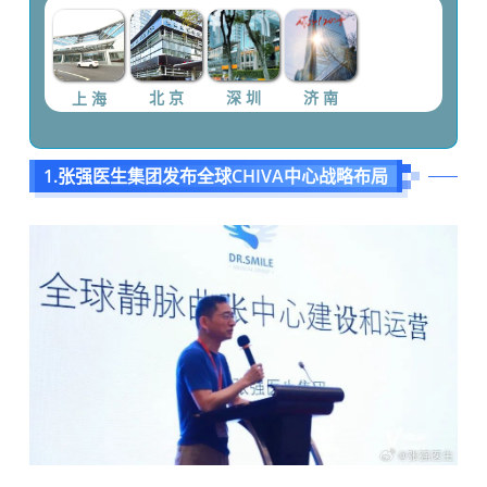
上 海
北 京
深 圳
济 南
1.
张强医生集团发布全球CHIVA中心战略布局