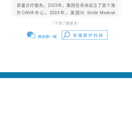
质量诊疗服务。2023年，集团在非洲设立了首个海
外CHIVA中心。2024年，美国Dr. Smile Medical
Group投入运营，并全面启动国际化进程。2025年，
（下滑了解更多）
集团在纽约曼哈顿设立美国总部及管理服务组织
（MSO），完成NPI注册，正式取得美国医疗服务提
供者身份编码，为CHIVA中心在美落地奠定基础，标
志着CHIVA理念迈入美国医疗体系。
张强医生集团是发起和参与负责全球专项临床技术—
CHIVA国际认证的中国医生团队，同时属于国家级静
脉病专业委员会的主委单位，并负责主办静脉病国家
级医学继续教育项目。作为国际静脉病论坛
使 命：
让人人享有优质医疗
（GVF）、思俊国际静脉病学院线上教育主办方，张
强医生团队在国内最早应用多项静脉曲张微创治疗技
愿 景：
做最好的专科团队
术，包括内镜交通静脉阻断术（SEPS）、静脉腔内
价值观：
尊重，协同，创新，坚定
射频消融（RFA）、CHIVA等，2017年全面启用
CHIVA替代其他微创疗法。
张强医生集团成功将传统下肢静脉曲张可能长达数天
张强医生集团
的住院治疗，缩短成为一小时左右的CHIVA门诊治