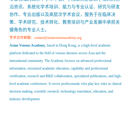
沿资讯、系统化学术培训、能力与专业认证、研究与研发
协作、专业出版以及高层次学术会议，服务于在临床决
策、学术研究、技术转化、教育培训与产业发展中承担关
键角色的专业人士。
学术合作邮箱：contact@asianvenousacademy.org
Asian Venous Academy
, based in Hong Kong, is a high-level academic
platform dedicated to the field of venous diseases across Asia and the
international community. The Academy focuses on advanced professional
information, structured academic education, capability and professional
certification, research and R&D collaboration, specialized publications, and high-
level academic conferences. It serves professionals who play key roles in clinical
decision-making, scientific research, technology translation, education, and
industry development.