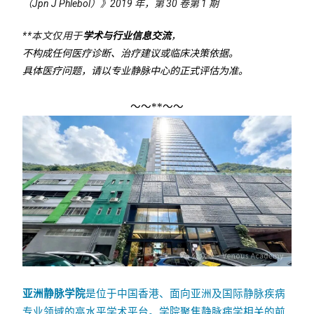
（Jpn J Phlebol）》2019 年，第 30 卷第 1 期
**本文仅用于
，
学术与行业信息交流
不构成任何医疗诊断、治疗建议或临床决策依据。
具体医疗问题，请以专业静脉中心的正式评估为准。
～～**～～
亚洲静脉学院
是位于中国香港、面向亚洲及国际静脉疾病
专业领域的高水平学术平台。学院聚焦静脉病学相关的前