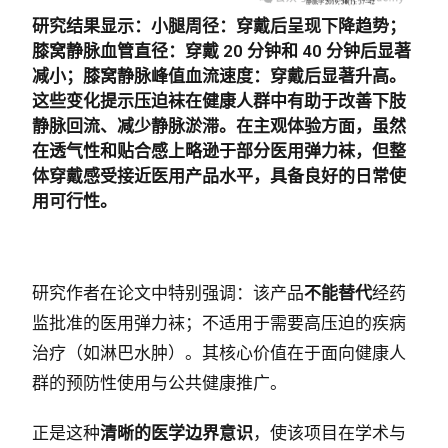
研究结果显示：小腿周径
：穿戴后呈现下降趋势；
膝窝静脉血管直径
：穿戴 20 分钟和 40 分钟后显著
减小；膝窝静脉峰值血流速度
：穿戴后显著升高。
这些变化提示压迫袜在健康人群中
有助于改善下肢
静脉回流、减少静脉淤滞
。在主观体验方面，虽然
在透气性和贴合感上略逊于部分医用弹力袜，但
整
体穿戴感受接近医用产品水平
，具备良好的日常使
用可行性。
研究作者在论文中特别强调：该产品
不能替代
经药
监批准的医用弹力袜；不适用于需要高压迫的疾病
治疗（如淋巴水肿）。其核心价值在于面向健康人
群的预防性使用与公共健康推广。
正是这种
清晰的医学边界意识
，使该项目在学术与