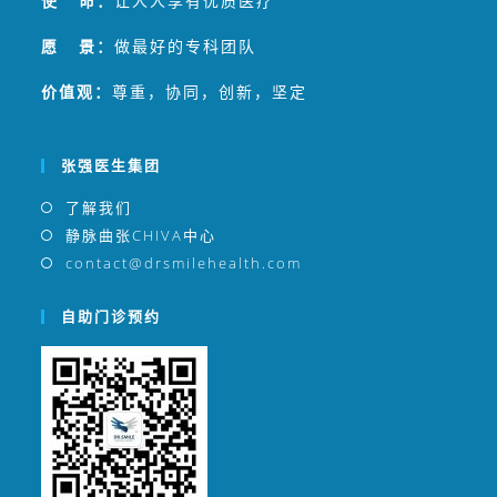
使 命：
让人人享有优质医疗
强医生团队在国内最早应用多项静脉曲张微创治疗技
术，包括内镜交通静脉阻断术（SEPS）、静脉腔内
愿 景：
做最好的专科团队
射频消融（RFA）、CHIVA等，2017年全面启用
CHIVA替代其他微创疗法。
价值观：
尊重，协同，创新，坚定
张强医生集团成功将传统下肢静脉曲张可能长达数天
的住院治疗，缩短成为一小时左右的CHIVA门诊治
张强医生集团
疗，目前下肢静脉曲张微创治疗已服务两万余例。
了解我们
静脉曲张CHIVA中心
contact@drsmilehealth.com
自助门诊预约