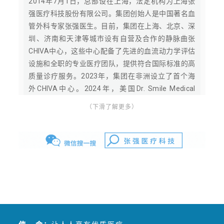
2014年7月1日，总部设在上海，法定机构为上海张
强医疗科技股份有限公司。集团创始人是中国著名血
管外科专家张强医生。目前，集团在上海、北京、深
圳、济南和天津等城市设有自营及合作的静脉曲张
CHIVA中心，这些中心配备了先进的血流动力学评估
设施和全职的专业医疗团队，提供符合国际标准的高
质量诊疗服务。2023年，集团在非洲设立了首个海
外CHIVA中心。2024年，美国Dr. Smile Medical
Group投入运营，并全面启动国际化进程。2025年，
（下滑了解更多）
集团在纽约曼哈顿设立美国总部及管理服务组织
（MSO），完成NPI注册，正式取得美国医疗服务提
供者身份编码，为CHIVA中心在美落地奠定基础，标
志着CHIVA理念迈入美国医疗体系。
张强医生集团是发起和参与负责全球专项临床技术—
CHIVA国际认证的中国医生团队，同时属于国家级静
脉病专业委员会的主委单位，并负责主办静脉病国家
级医学继续教育项目。作为国际静脉病论坛
（GVF）、思俊国际静脉病学院线上教育主办方，张