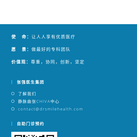
愿 景：
做最好的专科团队
办方，张强医生团队在国内最早应用多项静脉曲
价值观：
尊重，协同，创新，坚定
张微创治疗技术，包括内镜交通静脉阻断术
（SEPS）、静脉腔内射频消融（RFA）、CHIVA
等，2017年全面启用CHIVA替代其他微创疗法。
张强医生集团
张强医生集团成功将传统下肢静脉曲张可能长达
数天的住院治疗，缩短成为一小时左右的CHIVA门
了解我们
诊治疗，目前下肢静脉曲张微创治疗已服务两万
静脉曲张CHIVA中心
余例。
contact@drsmilehealth.com
自助门诊预约