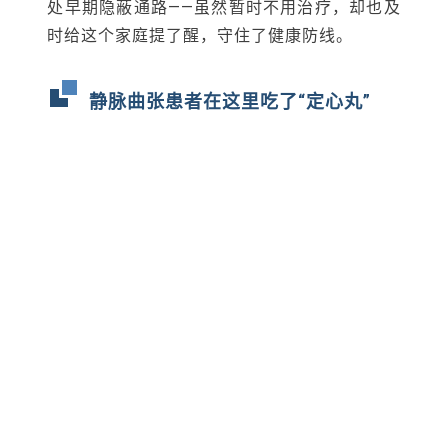
处早期隐蔽通路——虽然暂时不用治疗，却也及
时给这个家庭提了醒，守住了健康防线。
静脉曲张患者在这里吃了“定心丸”
在济南静脉曲张CHIVA中心，不少静脉曲张患
者是辗转多家医院，揣着三四份检查报告特意
慕名而来。用他们的话说，每份报告说法都不