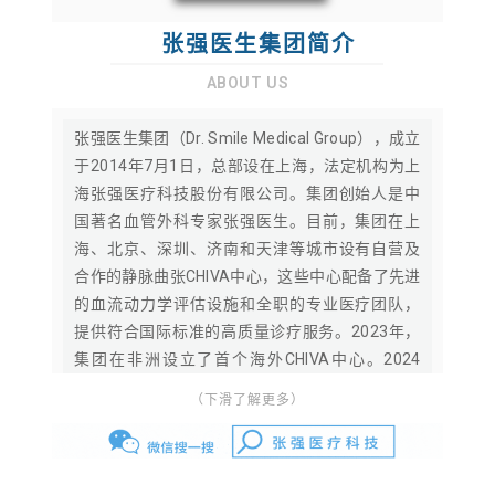
海张强医疗科技股份有限公司。集团创始人是中
国著名血管外科专家张强医生。目前，集团在上
海、北京、深圳、济南和天津等城市设有自营及
合作的静脉曲张CHIVA中心，这些中心配备了先进
的血流动力学评估设施和全职的专业医疗团队，
提供符合国际标准的高质量诊疗服务。2023年，
集团在非洲设立了首个海外CHIVA中心。2024
年，美国Dr. Smile Medical Group投入运营，并全
（下滑了解更多）
面启动国际化进程。2025年，集团在纽约曼哈顿
设立美国总部及管理服务组织（MSO），完成NPI
注册，正式取得美国医疗服务提供者身份编码，
为CHIVA中心在美落地奠定基础，标志着CHIVA理
念迈入美国医疗体系。
张强医生集团是发起和参与负责全球专项临床技
术—CHIVA国际认证的中国医生团队，同时属于国
家级静脉病专业委员会的主委单位，并负责主办
使 命：
让人人享有优质医疗
静脉病国家级医学继续教育项目。作为国际静脉
病论坛（GVF）、思俊国际静脉病学院线上教育主