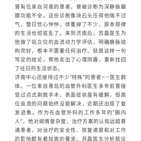
构完好，根本不需要任何治疗。就是这样一句
笃定的结论，帮他走出了心理阴霾，重新找回
了往日的生活状态。
济南中心还接待过不少“特殊”的患者——医生群
体。一位来自青岛的血管外科医生多年前曾接
受过点式剥脱手术，表面症状虽有缓解，但高
位返流的问题始终没能解决，近期还出现了复
发迹象。作为在血管外科的工作多年的“圈内
人”，他对病情复杂度、治疗方案的认知远超普
通患者，对治疗的安全性、恢复速度和对工作
的影响都有着较高的要求。苏磊医生分析既往
手术遗留问题与复发根源，给出CHIVA治疗方
案，帮这位医生重返工作岗位。
如今，苏磊医生穿梭在张强医生集团上海、济
南、天津、北京等城市的CHIVA中心，给越来
越多的患者送去“定心丸”，帮助他们重新回归健