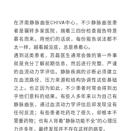
太一样，越看越没底，总是悬着心。
遇到这类患者，苏磊医生通常会做的第一件事
就是充分了解前期信息，然后进行完整、严谨
的血流动力学评估。静脉疾病的诊断必须建立
在血流路径、压力来源和结构协调性这些基础
之上。也正因为如此，不少患者时常会得到出
乎他们意料的结果。有些人多年来以为自己有
静脉曲张，通过血流动力学评估后却发现没有
任何反流；有些患者吃药吃了很久，却根本不
需要药物；也有人背着“静脉功能不全”的心理压
力许多年，最终发现并不存在这样的病变。
曾有位来自河南的患者，曾被诊断为深静脉瓣
膜功能不全。这份诊断像块石头压得他喘不过
气，整日忧心忡忡，体重掉了不少，原本规律
的生活也彻底乱了。来到济南后，苏磊医生为
他做了站立位的血流动力学评估，明确静脉结