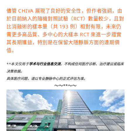
儘管 CHIVA 展現了良好的安全性，但作者強調，由
於目前納入的隨機對照試驗（RCT）數量較少，且對
比消融術的樣本量（共 193 例）相對有限，未來仍
需更多高品質、多中心的大樣本 RCT 來進一步證實
其長期獲益，特別是在保留大隱靜脈方面的遠期價
值。
**本文仅用于
，不构成任何医疗诊断、治疗建议或临床
学术与行业信息交流
决策依据。
具体医疗问题，请以专业静脉中心的正式评估为准。
～～**～～