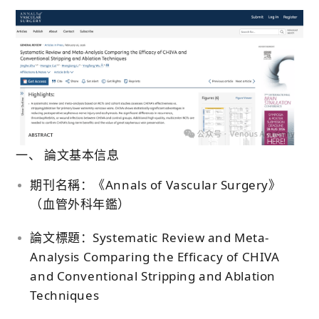
一、 論文基本信息
期刊名稱：
《Annals of Vascular Surgery》
（血管外科年鑑）
論文標題：
Systematic Review and Meta-
Analysis Comparing the Efficacy of CHIVA
and Conventional Stripping and Ablation
Techniques