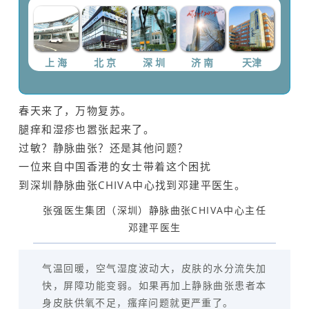
上 海
北 京
深 圳
济 南
天津
春天来了，万物复苏。
腿痒和湿疹也嚣张起来了。
过敏？静脉曲张？还是其他问题？
一位来自中国香港的女士带着这个困扰
到深圳静脉曲张CHIVA中心找到邓建平医生。
张强医生集团（深圳）静脉曲张CHIVA中心主任
邓建平医生
气温回暖，空气湿度波动大，皮肤的水分流失加
快，屏障功能变弱。如果再加上静脉曲张患者本
身皮肤供氧不足，瘙痒问题就更严重了。