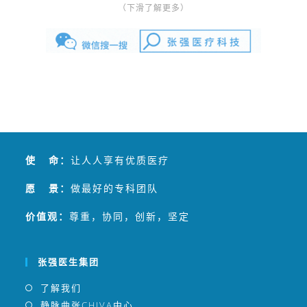
启动国际化进程。2025年，集团在纽约曼哈顿设立美国
（下滑了解更多）
总部及管理服务组织（MSO），完成NPI注册，正式取
得美国医疗服务提供者身份编码，为CHIVA中心在美落
地奠定基础，标志着CHIVA理念迈入美国医疗体系。
张强医生集团是发起和参与负责全球专项临床技术—
CHIVA国际认证的中国医生团队，同时属于国家级静脉
病专业委员会的主委单位，并负责主办静脉病国家级医
学继续教育项目。作为国际静脉病论坛（GVF）、思俊
国际静脉病学院线上教育主办方，张强医生团队在国内
最早应用多项静脉曲张微创治疗技术，包括内镜交通静
使 命：
让人人享有优质医疗
脉阻断术（SEPS）、静脉腔内射频消融（RFA）、
愿 景：
做最好的专科团队
CHIVA等，2017年全面启用CHIVA替代其他微创疗法。
张强医生集团成功将传统下肢静脉曲张可能长达数天的
价值观：
尊重，协同，创新，坚定
住院治疗，缩短成为一小时左右的CHIVA门诊治疗，目
前下肢静脉曲张微创治疗已服务两万余例。
张强医生集团
了解我们
静脉曲张CHIVA中心