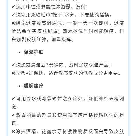
✔选用中性或弱酸性沐浴露、洗剂；
✔洗完用柔软毛巾“按干”水分，不要使劲搓揉。
❌避免过度及高温清洗：一般一天一次即可，过度
清洁会伤害皮肤屏障；热水烫洗当时可能解痒，但
会加剧皮肤红肿，加重瘙痒。
保湿护肤
✔
洗澡或清洁后3分钟内，及时涂抹保湿产品；
❌厚涂≠好得快，适合敏感皮肤的低敏成分更重要。
缓解瘙痒
✔可用冷水或冰袋短暂敷在痒处，降低神经末梢刺
激；
✔激素药膏的剂量和使用频率应严格遵循医生的建
议。
❌
涂抹酒精、花露水等刺激性物质反而会导致皮肤