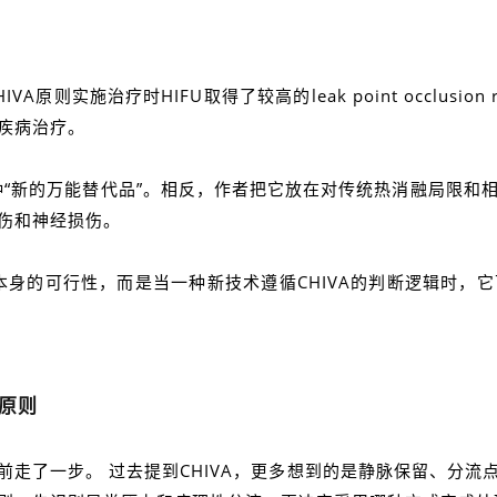
则实施治疗时HIFU取得了较高的leak point occlusio
疾病治疗。
种“新的万能替代品”。相反，作者把它放在对传统热消融局限
伤和神经损伤。
本身的可行性，而是当一种新技术遵循CHIVA的判断逻辑时
原则
向前走了一步。 过去提到CHIVA，更多想到的是静脉保留、分