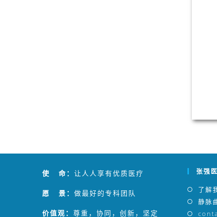
张强
使 命：
让人人享有优质医疗
了解
愿 景：
做最好的专科团队
静脉曲
价值观：
尊重，协同，创新，坚定
cont