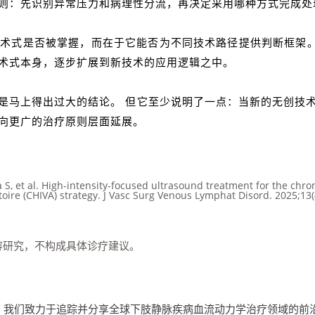
原则：先识别异常压力和病理性分流，再决定采用哪种方式完成处
体术式是否被掌握，而在于它能否为不同技术路径提供判断框架。
从术式本身，逐步扩展到新技术的应用逻辑之中。
马上得出过大的结论。 但它至少说明了一点：当新的无创技术开始
向更广的治疗原则层面延展。
S, et al. High-intensity-focused ultrasound treatment for the chr
re (CHIVA) strategy. J Vasc Surg Venous Lymphat Disord. 2025;13(
容研究，不构成具体诊疗建议。
ment) 策划出品。我们致力于追踪并分享全球下肢静脉疾病血流动力学治