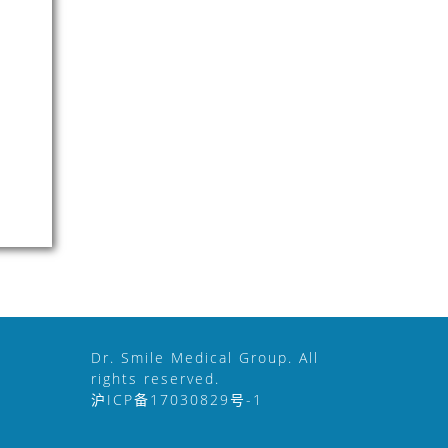
Dr. Smile Medical Group. All
rights reserved.
沪ICP备17030829号-1