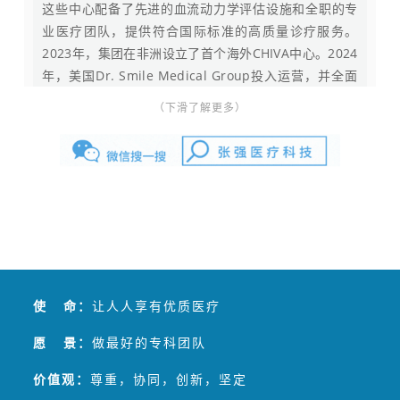
这些中心配备了先进的血流动力学评估设施和全职的专
业医疗团队，提供符合国际标准的高质量诊疗服务。
2023年，集团在非洲设立了首个海外CHIVA中心。2024
年，美国Dr. Smile Medical Group投入运营，并全面
启动国际化进程。2025年，集团在纽约曼哈顿设立美国
（下滑了解更多）
总部及管理服务组织（MSO），完成NPI注册，正式取
得美国医疗服务提供者身份编码，为CHIVA中心在美落
地奠定基础，标志着CHIVA理念迈入美国医疗体系。
张强医生集团是发起和参与负责全球专项临床技术—
CHIVA国际认证的中国医生团队，同时属于国家级静脉
病专业委员会的主委单位，并负责主办静脉病国家级医
学继续教育项目。作为国际静脉病论坛（GVF）、思俊
国际静脉病学院线上教育主办方，张强医生团队在国内
最早应用多项静脉曲张微创治疗技术，包括内镜交通静
使 命：
让人人享有优质医疗
脉阻断术（SEPS）、静脉腔内射频消融（RFA）、
愿 景：
做最好的专科团队
CHIVA等，2017年全面启用CHIVA替代其他微创疗法。
张强医生集团成功将传统下肢静脉曲张可能长达数天的
价值观：
尊重，协同，创新，坚定
住院治疗，缩短成为一小时左右的CHIVA门诊治疗，目