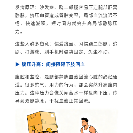
发病原理：沙发瘫、跷二郎腿容易压迫腿部腘窝
静脉，挤压血管造成管腔变窄，局部血流流通不
畅、快速淤积，短时间内就会升高局部静脉压
力。
这些人群多留意：偏爱瘫坐、习惯跷二郎腿，追
剧、打游戏、刷手机时姿势固定、久坐不动。
▶ 腹压升高：间接阻碍下肢回血
腹腔和盆腔，是腿部静脉血液回流心脏的必经通
道。很多憋气、用力的行为，都会突然升高腹内
压力。这种压力会像关闸蓄水一样反向下压，传
导到双腿静脉，干扰血液正常回流。