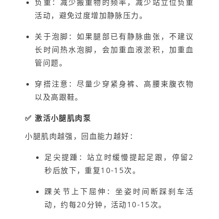
负重：减少搬重物的频率，减少站立位负重
活动，避免过度增加静脉压力。
关于泡脚：如果腿部已有静脉曲张，不建议
长时间热水泡脚，会加重血液淤积，加重血
管问题。
穿搭注意：尽量少穿紧身裤、高腰束腹衣物
以及高跟鞋。
✅ 激活小腿肌肉泵
小腿肌肉越强，回血能力越好：
足尖提踵：站立时缓慢提起足跟，停留2
秒后放下，重复10-15次。
踝关节上下屈伸：坐姿时间断踩刹车活
动，约每20分钟，活动10-15次。