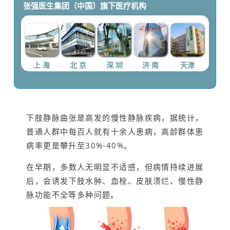
张强医生集团（中国）
旗下医疗机构
上 海
北 京
深 圳
济 南
天津
下肢静脉曲张是高发的慢性静脉疾病，据统计，
普通人群中每百人就有十余人患病，高龄群体患
病率更是攀升至30%-40%。
在早期，多数人无明显不适感，但病情持续进展
后，会诱发下肢水肿、血栓、皮肤溃烂、慢性静
脉功能不全等多种问题
。