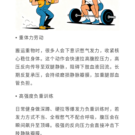
▪ 重体力劳动
搬运重物时，很多人会下意识憋气发力，收紧核
心稳住身体。这个动作会快速拉高腹腔压力，高
压反向传导至双腿静脉，阻碍下肢血液回流。长
期反复承压，会持续磨损静脉瓣膜，加重腿部血
管负担。
▪ 高强度负重训练
日常健身做深蹲、硬拉等爆发力负重训练时，若
发力方式不当、全程憋气不配合呼吸，腹压会在
瞬间飙升至顶峰。极强的反向压力会直接冲击下
肢静脉瓣膜。