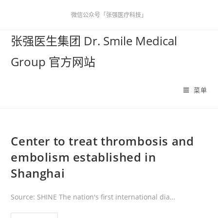
微信公众号「张强医疗科技」
张强医生集团 Dr. Smile Medical
Group 官方网站
菜单
Center to treat thrombosis and
embolism established in
Shanghai
Source: SHINE The nation's first international dia…