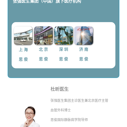
张强医生集团（中国）
旗下医疗机构
上 海
北 京
深 圳
济 南
思 俊
思 俊
思 俊
思 俊
杜昕医生
张强医生集团主诊医生兼北京医疗主管
血管外科博士
思俊国际静脉病学院导师