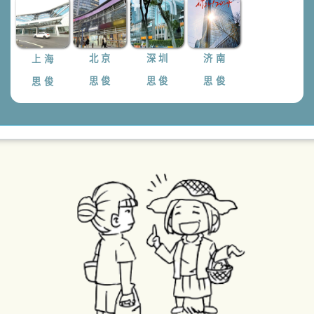
上 海
北 京
深 圳
济 南
思 俊
思 俊
思 俊
思 俊