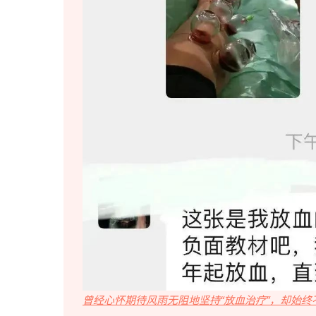
曾经心怀期待风雨无阻地坚持“放血治疗”，却始