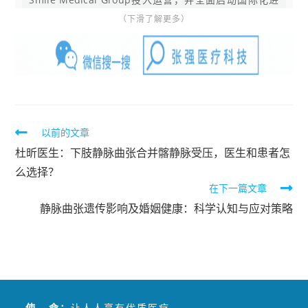
程。
（下滑了解更多）
张强医生集团是发起和参与负责全球专项临床技术—
CHIVA国际认证的中国医生团队，同时属于国家级静脉病
专业委员会的主委单位，并负责主办静脉病国家级医学继
续教育项目。作为国际静脉病论坛（GVF）、思俊国际静
脉病学院线上教育主办方，张强医生团队在国内引入和应
用多项静脉曲张治疗技术，包括内镜（SEPS）、静脉腔内
以前的文章
射频消融、CHIVA等。
杜昕医生：下肢静脉曲张合并髂静脉受压，医生和患者怎
张强医生集团成功将传统下肢静脉曲张可能长达数天的住
么选择？
院治疗，缩短成为一小时左右的CHIVA门诊治疗，患者术
在下一篇文章
后无需再穿弹力袜，目前下肢静脉曲张微创治疗已服务两
万余例。
静脉曲张遗传影响及婚姻健康：科学认知与应对策略
使 命：
让人人享有优质医疗